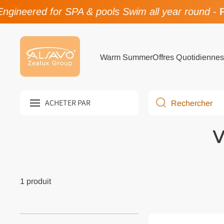
ngineered for SPA & pools Swim all year round
-
F
Passer au contenu
Warm Summer
Offres Quotidiennes
ACHETER PAR
Rechercher
V
1 produit