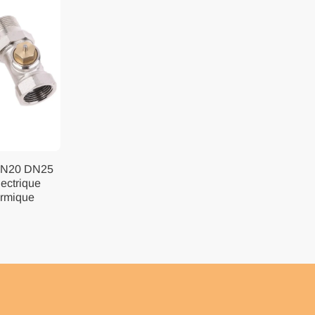
DN20 DN25
lectrique
ermique