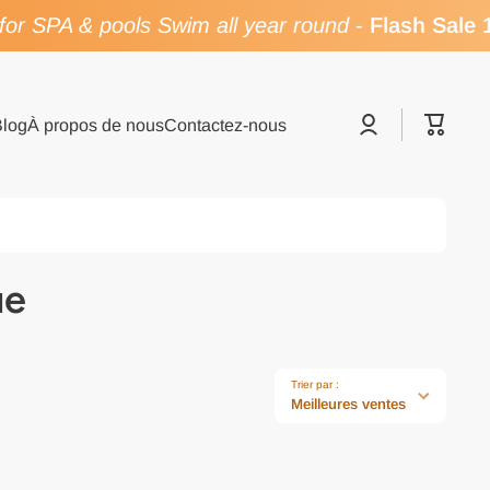
or SPA & pools Swim all year round
-
Flash Sale 
Se
Panier
Blog
À propos de nous
Contactez-nous
connecter
ue
Trier par :
Meilleures ventes