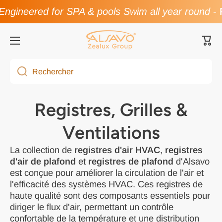
ngineered for SPA & pools Swim all year round
-
F
Passer au contenu
Pani
Rechercher
Registres, Grilles &
Ventilations
La collection de
registres d'air HVAC
,
registres
d'air de plafond
et
registres de plafond
d'Alsavo
est conçue pour améliorer la circulation de l'air et
l'efficacité des systèmes HVAC. Ces registres de
haute qualité sont des composants essentiels pour
diriger le flux d'air, permettant un contrôle
confortable de la température et une distribution