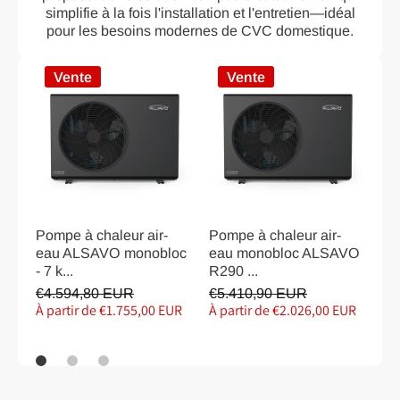
simplifie à la fois l'installation et l'entretien—idéal
pour les besoins modernes de CVC domestique.
Vente
Vente
Pompe à chaleur air-
Pompe à chaleur air-
Po
eau ALSAVO monobloc
eau monobloc ALSAVO
ea
- 7 k...
R290 ...
kW
€4.594,80 EUR
€5.410,90 EUR
€5
À partir de €1.755,00 EUR
À partir de €2.026,00 EUR
À p