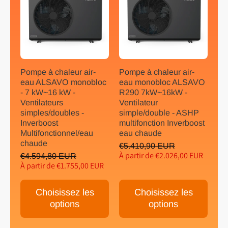
Pompe à chaleur air-
Pompe à chaleur air-
eau ALSAVO monobloc
eau monobloc ALSAVO
- 7 kW~16 kW -
R290 7kW~16kW -
Ventilateurs
Ventilateur
simples/doubles -
simple/double - ASHP
Inverboost
multifonction Inverboost
Multifonctionnel/eau
eau chaude
chaude
€5.410,90 EUR
À partir de €2.026,00 EUR
€4.594,80 EUR
À partir de €1.755,00 EUR
Choisissez les
Choisissez les
options
options