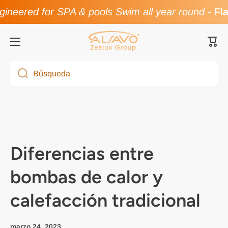
neered for SPA & pools Swim all year round
-
Flas
Ir directamente al contenido
Carri
Búsqueda
Diferencias entre
bombas de calor y
calefacción tradicional
marzo 24, 2023