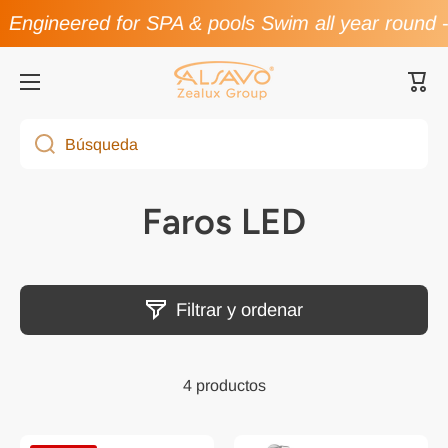
Engineered for SPA & pools Swim all year round
Ir directamente al contenido
Carri
Búsqueda
Faros LED
Filtrar y ordenar
4 productos