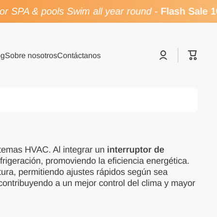
r SPA & pools Swim all year round
-
Flash Sale 1
Iniciar
Carrito
og
Sobre nosotros
Contáctanos
sesión
stemas HVAC. Al integrar un
interruptor de
frigeración, promoviendo la eficiencia energética.
ura, permitiendo ajustes rápidos según sea
ontribuyendo a un mejor control del clima y mayor