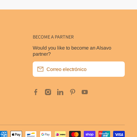
BECOME A PARTNER
Would you like to become an Alsavo
partner?
Correo electrónico
facebookcom/poolclubde
instagramcom/alsavo_inverboost_eu/
linkedincom/company/alsavopompea
pinterestcom/alsavo_eu/
youtubecom/@alsavooffic
Form