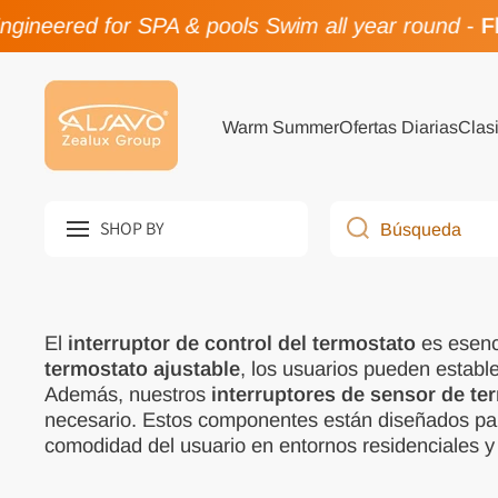
gineered for SPA & pools Swim all year round
-
Fl
Ir directamente al contenido
Warm Summer
Ofertas Diarias
Clasi
SHOP BY
Búsqueda
El
interruptor de control del termostato
es esenc
termostato ajustable
, los usuarios pueden estable
Además, nuestros
interruptores de sensor de te
necesario. Estos componentes están diseñados par
comodidad del usuario en entornos residenciales y