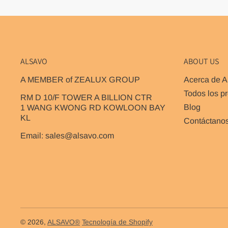
ALSAVO
ABOUT US
A MEMBER of ZEALUX GROUP
Acerca de A
Todos los p
RM D 10/F TOWER A BILLION CTR
Blog
1 WANG KWONG RD KOWLOON BAY
KL
Contáctano
Email: sales@alsavo.com
© 2026,
ALSAVO®
Tecnología de Shopify