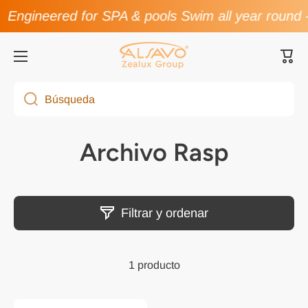
Engineered for SPA & pools Swim all year round
Ir directamente al contenido
Carri
Búsqueda
Archivo Rasp
Filtrar y ordenar
1 producto