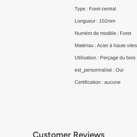
de trous
de trous
en bois
en bois
Type : Foret central
Foret
Foret
conique
conique
étagé
étagé
Longueur : 102mm
Foret en
Foret en
acier à
acier à
Numéro de modèle : Foret
haute
haute
vitesse
vitesse
Matériau : Acier à haute vite
Utilisation : Perçage du bois
est_personnalisé : Oui
Certification : aucune
Customer Reviews