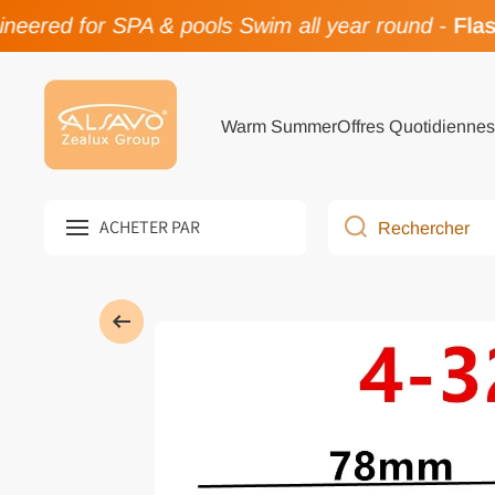
eered for SPA & pools Swim all year round
-
Flash
Passer au contenu
Warm Summer
Offres Quotidiennes
ACHETER PAR
Rechercher
Passer à l'information produit