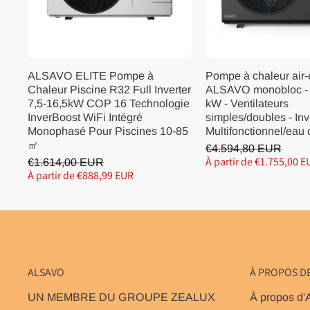
ALSAVO ELITE Pompe à
Pompe à chaleur air
Chaleur Piscine R32 Full Inverter
ALSAVO monobloc -
7,5-16,5kW COP 16 Technologie
kW - Ventilateurs
InverBoost WiFi Intégré
simples/doubles - In
Monophasé Pour Piscines 10-85
Multifonctionnel/eau
㎡
€4.594,80 EUR
À partir de €1.755,00 E
€1.614,00 EUR
À partir de €888,99 EUR
ALSAVO
À PROPOS D
UN MEMBRE DU GROUPE ZEALUX
À propos d'