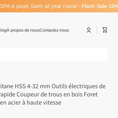
PA & pools Swim all year round
-
Flash Sale 10%
Se
Panier
Blog
À propos de nous
Contactez-nous
connecter
titane HSS 4-32 mm Outils électriques de
rapide Coupeur de trous en bois Foret
en acier à haute vitesse