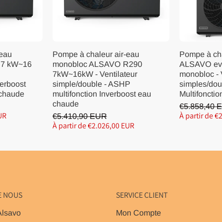
-eau
Pompe à chaleur air-eau
Pompe à cha
 7 kW~16
monobloc ALSAVO R290
ALSAVO ev
7kW~16kW - Ventilateur
monobloc - 
verboost
simple/double - ASHP
simples/dou
 chaude
multifonction Inverboost eau
Multifoncti
chaude
€5.858,40 
UR
À partir de 
€5.410,90 EUR
À partir de €2.026,00 EUR
E NOUS
SERVICE CLIENT
Alsavo
Mon Compte