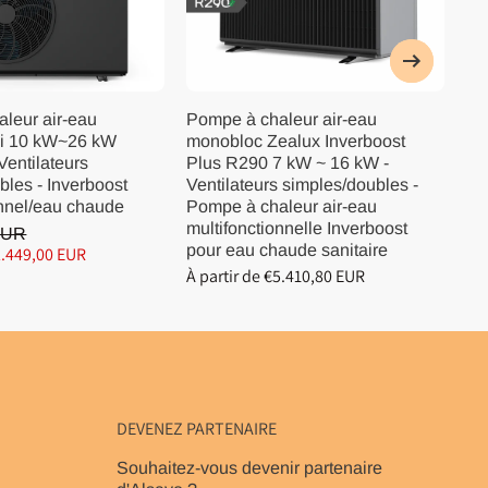
leur air-eau
Pompe à chaleur air-eau
Po
i 10 kW~26 kW
monobloc Zealux Inverboost
In
Ventilateurs
Plus R290 7 kW ~ 16 kW -
kW
bles - Inverboost
Ventilateurs simples/doubles -
si
onnel/eau chaude
Pompe à chaleur air-eau
ch
multifonctionnelle Inverboost
In
EUR
pour eau chaude sanitaire
sa
€2.449,00 EUR
À partir de €5.410,80 EUR
À p
DEVENEZ PARTENAIRE
Souhaitez-vous devenir partenaire