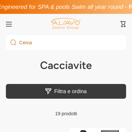
gineered for SPA & pools Swim all year round
-
Fl
Vai direttamente ai contenuti
Carre
Cerca
Cacciavite
Filtra e ordina
19 prodotti