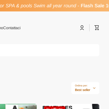
r SPA & pools Swim all year round
-
Flash Sale 1
Accedi
Carrell
mo
Contattaci
Ordina per:
Best seller