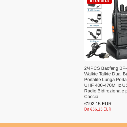
In offerta
2/4PCS Baofeng BF
Walkie Talkie Dual 
Portatile Lunga Port
UHF 400-470MHz U
Radio Bidirezionale p
Caccia
€192,15 EUR
Da €56,25 EUR