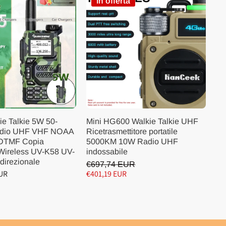
In offerta
e Talkie 5W 50-
Mini HG600 Walkie Talkie UHF
dio UHF VHF NOAA
Ricetrasmettitore portatile
/DTMF Copia
5000KM 10W Radio UHF
Wireless UV-K58 UV-
indossabile
direzionale
€697,74 EUR
EUR
€401,19 EUR