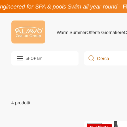
gineered for SPA & pools Swim all year round
-
Fl
Vai direttamente ai contenuti
Warm Summer
Offerte Giornaliere
C
SHOP BY
Cerca
4 prodotti