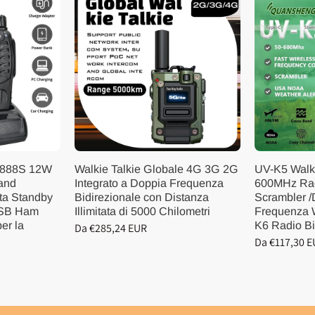
-888S 12W
Walkie Talkie Globale 4G 3G 2G
UV-K5 Walki
Band
Integrato a Doppia Frequenza
600MHz Ra
ata Standby
Bidirezionale con Distanza
Scrambler 
SB Ham
Illimitata di 5000 Chilometri
Frequenza 
er la
K6 Radio Bi
Da €285,24 EUR
Da €117,30 