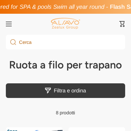
ed for SPA & pools Swim all year round
-
Flash S
Vai direttamente ai contenuti
Carre
Cerca
Ruota a filo per trapano
Filtra e ordina
8 prodotti