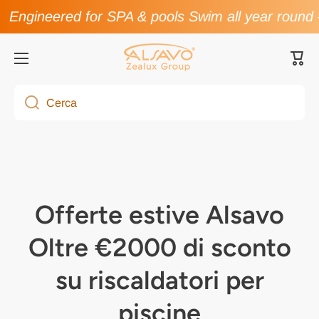
Engineered for SPA & pools Swim all year round
Vai direttamente ai contenuti
Carre
Cerca
Offerte estive Alsavo
Oltre €2000 di sconto
su riscaldatori per
piscine