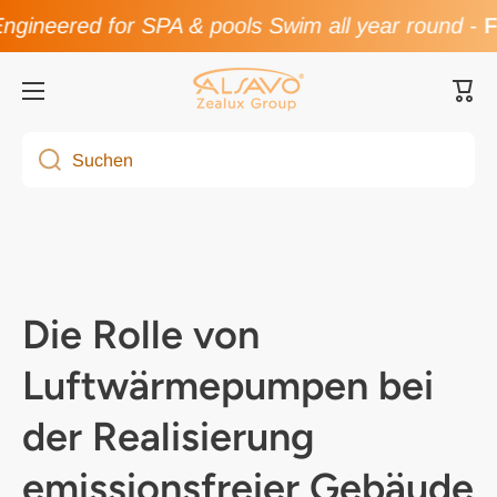
ineered for SPA & pools Swim all year round
-
Fla
Direkt zum Inhalt
Ware
Suchen
Die Rolle von
Luftwärmepumpen bei
der Realisierung
emissionsfreier Gebäude