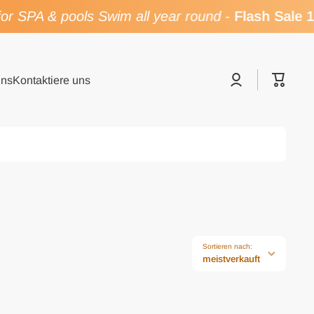
or SPA & pools Swim all year round
-
Flash Sale 
Einloggen
Warenk
uns
Kontaktiere uns
Sortieren nach:
meistverkauft