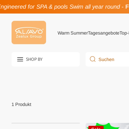
gineered for SPA & pools Swim all year round
-
Fl
Direkt zum Inhalt
Warm Summer
Tagesangebote
Top-
SHOP BY
Suchen
1 Produkt