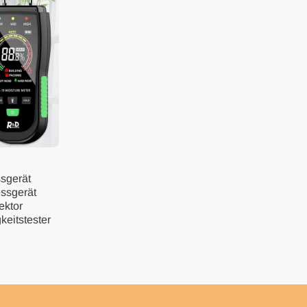
sgerät
ssgerät
ektor
keitstester