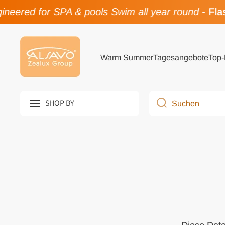
ered for SPA & pools Swim all year round
-
Flash
Direkt zum Inhalt
Warm Summer
Tagesangebote
Top-
SHOP BY
Suchen