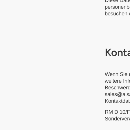
Diese Date
personenbe
besuchen o
Kont
Wenn Sie n
weitere In
Beschwerde
sales@als
Kontaktdat
RM D 10/
Sonderver