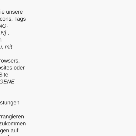
ie unsere
acons, Tags
NG-
N]
.
m
, mit
rowsers,
sites oder
Site
OGENE
istungen
rrangieren
n zukommen
ngen auf