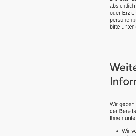
absichtlic
oder Erzie
personenbe
bitte unte
Weit
Info
Wir geben 
der Bereit
Ihnen unte
Wir v