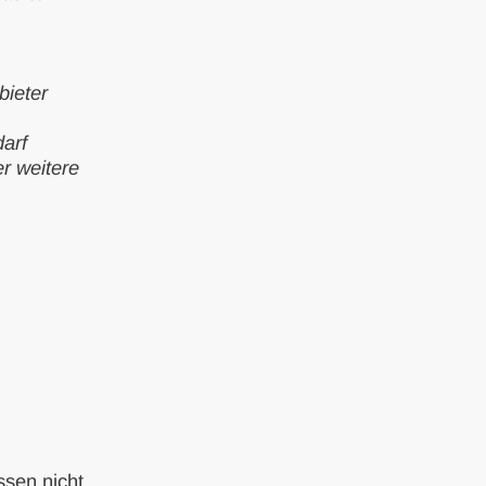
bieter
darf
r weitere
ssen nicht