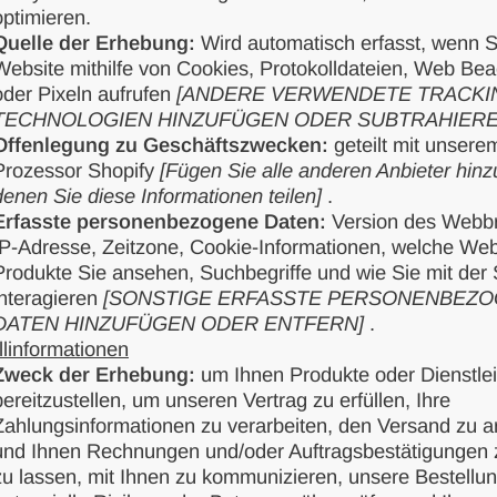
optimieren.
Quelle der Erhebung:
Wird automatisch erfasst, wenn S
Website mithilfe von Cookies, Protokolldateien, Web Be
oder Pixeln aufrufen
[ANDERE VERWENDETE TRACKI
TECHNOLOGIEN HINZUFÜGEN ODER SUBTRAHIERE
Offenlegung zu Geschäftszwecken:
geteilt mit unsere
Prozessor Shopify
[Fügen Sie alle anderen Anbieter hinzu
denen Sie diese Informationen teilen]
.
Erfasste personenbezogene Daten:
Version des Webb
IP-Adresse, Zeitzone, Cookie-Informationen, welche Web
Produkte Sie ansehen, Suchbegriffe und wie Sie mit der 
interagieren
[SONSTIGE ERFASSTE PERSONENBEZ
DATEN HINZUFÜGEN ODER ENTFERN]
.
llinformationen
Zweck der Erhebung:
um Ihnen Produkte oder Dienstle
bereitzustellen, um unseren Vertrag zu erfüllen, Ihre
Zahlungsinformationen zu verarbeiten, den Versand zu a
und Ihnen Rechnungen und/oder Auftragsbestätigunge
zu lassen, mit Ihnen zu kommunizieren, unsere Bestellu