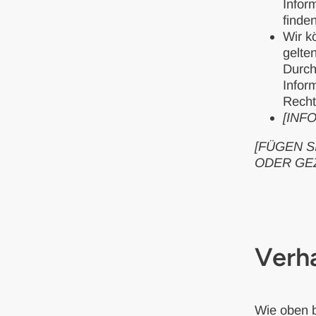
Infor
finden
Wir k
gelte
Durch
Infor
Recht
[INF
[FÜGEN S
ODER GE
Verh
Wie oben b