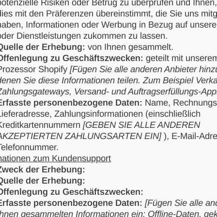
potenzielle Risiken oder Betrug zu überprüfen und Ihnen,
dies mit den Präferenzen übereinstimmt, die Sie uns mitge
haben, Informationen oder Werbung in Bezug auf unsere
oder Dienstleistungen zukommen zu lassen.
Quelle der Erhebung:
von Ihnen gesammelt.
Offenlegung zu Geschäftszwecken:
geteilt mit unsere
Prozessor Shopify
[Fügen Sie alle anderen Anbieter hinzu
denen Sie diese Informationen teilen. Zum Beispiel Verk
Zahlungsgateways, Versand- und Auftragserfüllungs-App
Erfasste personenbezogene Daten:
Name, Rechnungs
Lieferadresse, Zahlungsinformationen (einschließlich
Kreditkartennummern
[GEBEN SIE ALLE ANDEREN
AKZEPTIERTEN ZAHLUNGSARTEN EIN]
), E-Mail-Adr
Telefonnummer.
mationen zum Kundensupport
Zweck der Erhebung:
Quelle der Erhebung:
Offenlegung zu Geschäftszwecken:
Erfasste personenbezogene Daten:
[Fügen Sie alle a
Ihnen gesammelten Informationen ein: Offline-Daten, ge