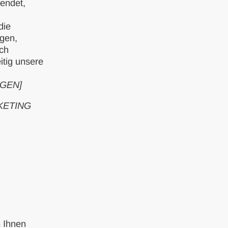
wendet,
die
ngen,
ch
itig unsere
GEN]
KETING
m Ihnen