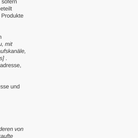
 sofern
teilt
 Produkte
m
, mit
aufskanäle,
s]
.
adresse,
esse und
nderen von
kaufte