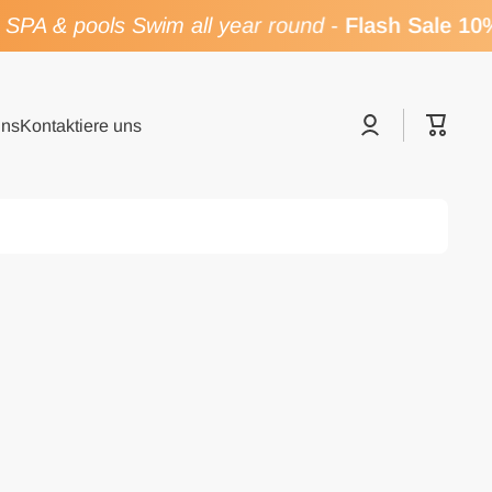
A & pools Swim all year round
-
Flash Sale 10% 
Einloggen
Warenk
uns
Kontaktiere uns