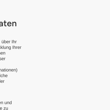
aten
 über Ihr
cklung Ihrer
nen
ser
rmationen)
lche
der
den und
e zu