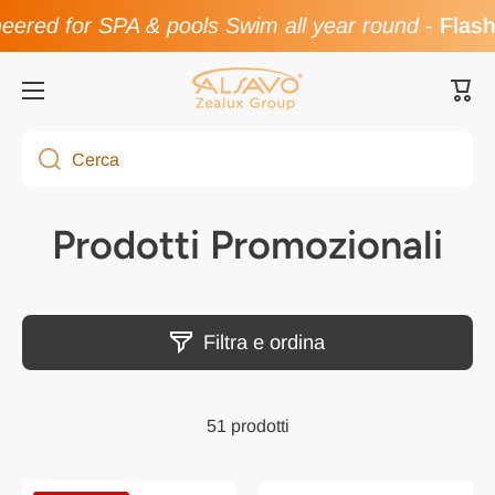
ed for SPA & pools Swim all year round
-
Flash S
Vai direttamente ai contenuti
Carre
Cerca
Prodotti Promozionali
Filtra e ordina
51 prodotti