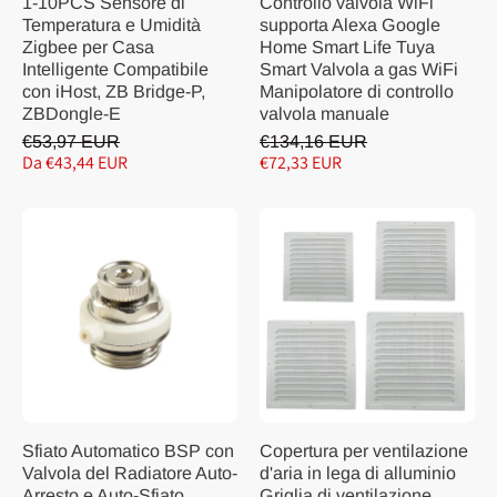
1-10PCS Sensore di
Controllo valvola WiFi
Temperatura e Umidità
supporta Alexa Google
Zigbee per Casa
Home Smart Life Tuya
Intelligente Compatibile
Smart Valvola a gas WiFi
con iHost, ZB Bridge-P,
Manipolatore di controllo
ZBDongle-E
valvola manuale
€53,97 EUR
€134,16 EUR
Da €43,44 EUR
€72,33 EUR
Sfiato Automatico BSP con
Copertura per ventilazione
Valvola del Radiatore Auto-
d'aria in lega di alluminio
Arresto e Auto-Sfiato
Griglia di ventilazione