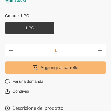
In stock!
Colore:
1 PC
1 PC
Diminuisci
Aument
quantità per
quantità 
1Pz Carrier
1Pz Carr
per
per
Compensato
Compens
Aggiungi al carrello
in Lega di
in Lega 
Alluminio
Allumin
Strumento
Strumen
di Trasporto
di Traspo
Fai una domanda
per Pannelli
per Panne
Condividi
Descrizione del prodotto