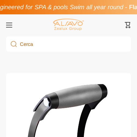
ineered for SPA & pools Swim all year round
-
Fla
Vai direttamente ai contenuti
Carre
Cerca
Passa alle informazioni sul prodotto