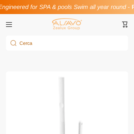
ngineered for SPA & pools Swim all year round
-
F
Vai direttamente ai contenuti
Carre
Cerca
Passa alle informazioni sul prodotto