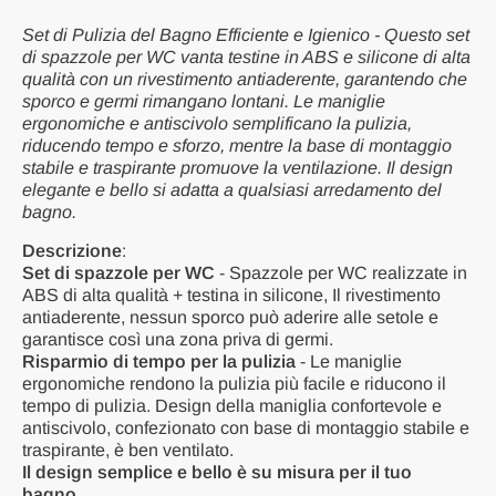
WC per
Pulizia
Bagno
WC per
Set di Pulizia del Bagno Efficiente e Igienico - Questo set
Bagno
di spazzole per WC vanta testine in ABS e silicone di alta
qualità con un rivestimento antiaderente, garantendo che
sporco e germi rimangano lontani. Le maniglie
ergonomiche e antiscivolo semplificano la pulizia,
riducendo tempo e sforzo, mentre la base di montaggio
stabile e traspirante promuove la ventilazione. Il design
elegante e bello si adatta a qualsiasi arredamento del
bagno.
Descrizione
:
Set di spazzole per WC
- Spazzole per WC realizzate in
ABS di alta qualità + testina in silicone, Il rivestimento
antiaderente, nessun sporco può aderire alle setole e
garantisce così una zona priva di germi.
Risparmio di tempo per la pulizia
- Le maniglie
ergonomiche rendono la pulizia più facile e riducono il
tempo di pulizia. Design della maniglia confortevole e
antiscivolo, confezionato con base di montaggio stabile e
traspirante, è ben ventilato.
Il design semplice e bello è su misura per il tuo
bagno.