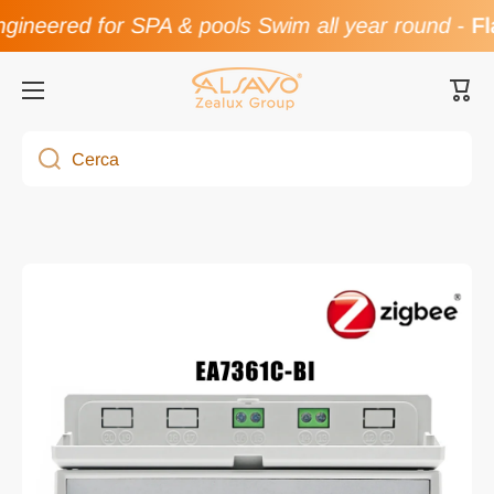
ineered for SPA & pools Swim all year round
-
Fla
Vai direttamente ai contenuti
Carre
Cerca
Passa alle informazioni sul prodotto