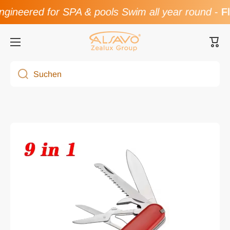
ineered for SPA & pools Swim all year round
-
Fl
Direkt zum Inhalt
Ware
Suchen
Zu Produktinformationen springen