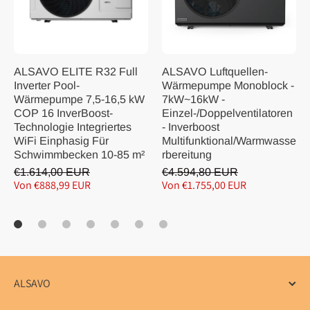
ALSAVO ELITE R32 Full
ALSAVO Luftquellen-
Inverter Pool-
Wärmepumpe Monoblock -
Wärmepumpe 7,5-16,5 kW
7kW~16kW -
COP 16 InverBoost-
Einzel-/Doppelventilatoren
Technologie Integriertes
- Inverboost
WiFi Einphasig Für
Multifunktional/Warmwasse
Schwimmbecken 10-85 m²
rbereitung
€1.614,00 EUR
€4.594,80 EUR
Von €888,99 EUR
Von €1.755,00 EUR
ALSAVO