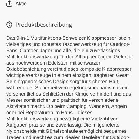
und Überleben
und Über
Aktie
im Freien
im Fre
Produktbeschreibung
Das 9-in-1 Multifunktions-Schweizer Klappmesser ist ein
vielseitiges und robustes Taschenwerkzeug für Outdoor-
Fans, Camper, Jäger und alle, die ein zuverlässiges
Multifunktionswerkzeug für den Alltag benötigen. Gefertigt
aus hochwertigem Edelstahl mit schwarzer
Oxidbeschichtung vereint dieses kompakte Klappmesser
wichtige Werkzeuge in einem einzigen, tragbaren Gerät.
Sein ergonomisches Design sorgt für sicheren Halt,
während der Sicherheitsverriegelungsmechanismus ein
versehentliches Schließen der Klinge verhindert und das
Messer somit sicher und praktisch für verschiedene
Aktivitäten macht. Ob beim Camping, Wandern, Angeln
oder bei Reparaturen im Haus – dieses
Multifunktionswerkzeug bewältigt eine Vielzahl von
Aufgaben präzise und zuverlässig. Die mitgelieferte
Nylonscheide mit Gürtelschlaufe ermöglicht bequemes
Tragen und macht es zum idealen Begleiter für Outdoor-